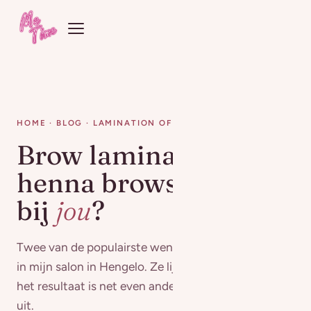
HOME
·
BLOG
· LAMINATION OF HENNA
Brow lamination of
henna brows: wat past
bij
jou
?
Twee van de populairste wenkbrauwbehandelingen
in mijn salon in Hengelo. Ze lijken op elkaar, maar
het resultaat is net even anders. Ik leg het verschil
uit.