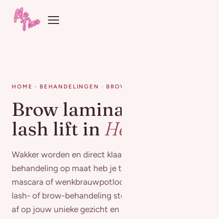
HOME
·
BEHANDELINGEN
· BROWS & LASHES
Brow lamination &
lash lift in
Hengelo
Wakker worden en direct klaar zijn. Dankzij een
behandeling op maat heb je tot wel 8 weken geen
mascara of wenkbrauwpotlood meer nodig. Elke
lash- of brow-behandeling stem ik namelijk perfect
af op jouw unieke gezicht en natuurlijke uitstraling.